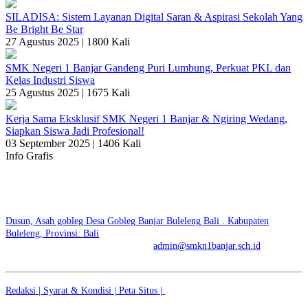
SILADISA: Sistem Layanan Digital Saran & Aspirasi Sekolah Yang
Be Bright Be Star
27 Agustus 2025 |
1800 Kali
SMK Negeri 1 Banjar Gandeng Puri Lumbung, Perkuat PKL dan
Kelas Industri Siswa
25 Agustus 2025 |
1675 Kali
Kerja Sama Eksklusif SMK Negeri 1 Banjar & Ngiring Wedang,
Siapkan Siswa Jadi Profesional!
03 September 2025 |
1406 Kali
Info Grafis
SMK NEGERI 1 BANJAR | SKENSTAR BE BRIGHT
BE STAR
Dusun, Asah gobleg Desa Gobleg Banjar Buleleng Bali . Kabupaten
Buleleng, Provinsi: Bali
No. Telp: +6281936500447 | E-mail:
admin@smkn1banjar.sch.id
Redaksi |
Syarat & Kondisi |
Peta Situs |
© 2026 - SMK NEGERI 1
BANJAR | SKENSTAR BE BRIGHT BE STAR