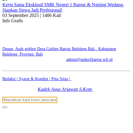
Kerja Sama Eksklusif SMK Negeri 1 Banjar & Ngiring Wedang,
Siapkan Siswa Jadi Profesional!
03 September 2025 |
1406 Kali
Info Grafis
SMK NEGERI 1 BANJAR | SKENSTAR BE BRIGHT
BE STAR
Dusun, Asah gobleg Desa Gobleg Banjar Buleleng Bali . Kabupaten
Buleleng, Provinsi: Bali
No. Telp: +6281936500447 | E-mail:
admin@smkn1banjar.sch.id
Redaksi |
Syarat & Kondisi |
Peta Situs |
© 2026 - SMK NEGERI 1
BANJAR | SKENSTAR BE BRIGHT BE STAR
Kadek Agus Ariawan,S.Kom
|
Dibuat dengan
Oleh