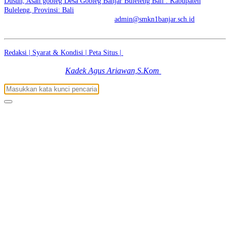
Dusun, Asah gobleg Desa Gobleg Banjar Buleleng Bali . Kabupaten
Buleleng, Provinsi: Bali
No. Telp: +6281936500447 | E-mail:
admin@smkn1banjar.sch.id
Redaksi |
Syarat & Kondisi |
Peta Situs |
© 2026 - SMK NEGERI 1
BANJAR | SKENSTAR BE BRIGHT BE STAR
Kadek Agus Ariawan,S.Kom
|
Dibuat dengan
Oleh