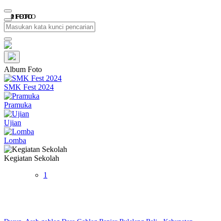
11 FOTO
2 FOTO
1 FOTO
2 FOTO
0 FOTO
Album Foto
SMK Fest 2024
Pramuka
Ujian
Lomba
Kegiatan Sekolah
1
SMK NEGERI 1 BANJAR | SKENSTAR BE BRIGHT
BE STAR