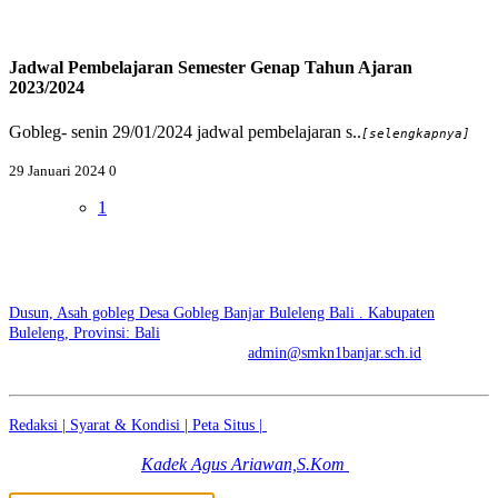
Jadwal Pembelajaran Semester Genap Tahun Ajaran
2023/2024
Gobleg- senin 29/01/2024 jadwal pembelajaran s..
[selengkapnya]
29 Januari 2024
0
1
SMK NEGERI 1 BANJAR | SKENSTAR BE BRIGHT
BE STAR
Dusun, Asah gobleg Desa Gobleg Banjar Buleleng Bali . Kabupaten
Buleleng, Provinsi: Bali
No. Telp: +6281936500447 | E-mail:
admin@smkn1banjar.sch.id
Redaksi |
Syarat & Kondisi |
Peta Situs |
© 2026 - SMK NEGERI 1
BANJAR | SKENSTAR BE BRIGHT BE STAR
Kadek Agus Ariawan,S.Kom
|
Dibuat dengan
Oleh