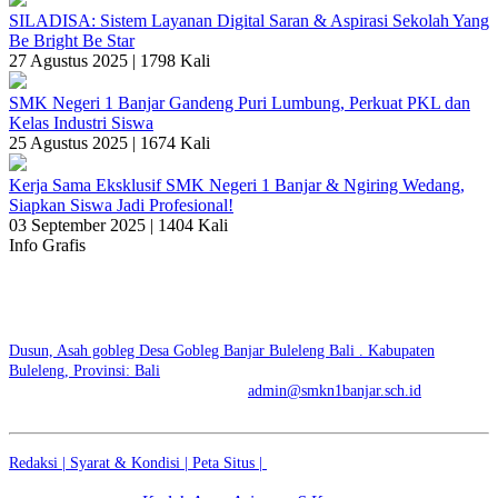
SILADISA: Sistem Layanan Digital Saran & Aspirasi Sekolah Yang
Be Bright Be Star
27 Agustus 2025 |
1798 Kali
SMK Negeri 1 Banjar Gandeng Puri Lumbung, Perkuat PKL dan
Kelas Industri Siswa
25 Agustus 2025 |
1674 Kali
Kerja Sama Eksklusif SMK Negeri 1 Banjar & Ngiring Wedang,
Siapkan Siswa Jadi Profesional!
03 September 2025 |
1404 Kali
Info Grafis
SMK NEGERI 1 BANJAR | SKENSTAR BE BRIGHT
BE STAR
Dusun, Asah gobleg Desa Gobleg Banjar Buleleng Bali . Kabupaten
Buleleng, Provinsi: Bali
No. Telp: +6281936500447 | E-mail:
admin@smkn1banjar.sch.id
Redaksi |
Syarat & Kondisi |
Peta Situs |
© 2026 - SMK NEGERI 1
BANJAR | SKENSTAR BE BRIGHT BE STAR