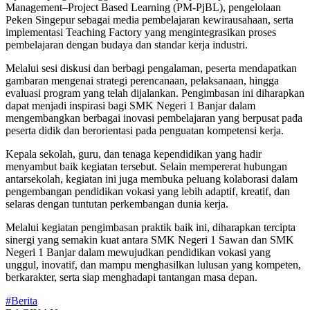
Management–Project Based Learning (PM-PjBL), pengelolaan
Peken Singepur sebagai media pembelajaran kewirausahaan, serta
implementasi Teaching Factory yang mengintegrasikan proses
pembelajaran dengan budaya dan standar kerja industri.
Melalui sesi diskusi dan berbagi pengalaman, peserta mendapatkan
gambaran mengenai strategi perencanaan, pelaksanaan, hingga
evaluasi program yang telah dijalankan. Pengimbasan ini diharapkan
dapat menjadi inspirasi bagi SMK Negeri 1 Banjar dalam
mengembangkan berbagai inovasi pembelajaran yang berpusat pada
peserta didik dan berorientasi pada penguatan kompetensi kerja.
Kepala sekolah, guru, dan tenaga kependidikan yang hadir
menyambut baik kegiatan tersebut. Selain mempererat hubungan
antarsekolah, kegiatan ini juga membuka peluang kolaborasi dalam
pengembangan pendidikan vokasi yang lebih adaptif, kreatif, dan
selaras dengan tuntutan perkembangan dunia kerja.
Melalui kegiatan pengimbasan praktik baik ini, diharapkan tercipta
sinergi yang semakin kuat antara SMK Negeri 1 Sawan dan SMK
Negeri 1 Banjar dalam mewujudkan pendidikan vokasi yang
unggul, inovatif, dan mampu menghasilkan lulusan yang kompeten,
berkarakter, serta siap menghadapi tantangan masa depan.
#Berita