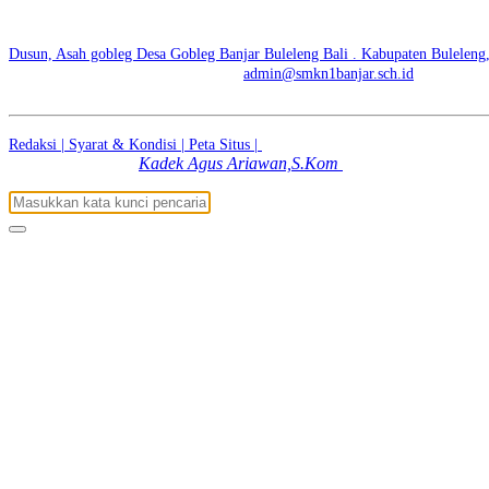
SMK NEGERI 1 BANJAR | SKENSTAR BE BRIGHT BE
Dusun, Asah gobleg Desa Gobleg Banjar Buleleng Bali . Kabupaten Buleleng, 
No. Telp: +6281936500447 | E-mail:
admin@smkn1banjar.sch.id
Redaksi |
Syarat & Kondisi |
Peta Situs |
© 2026 - SMK NEGERI 1 BANJA
Kadek Agus Ariawan,S.Kom
|
Dibuat dengan
Oleh