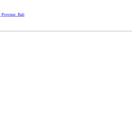
 STAR
Provinsi: Bali
R | SKENSTAR BE BRIGHT BE STAR